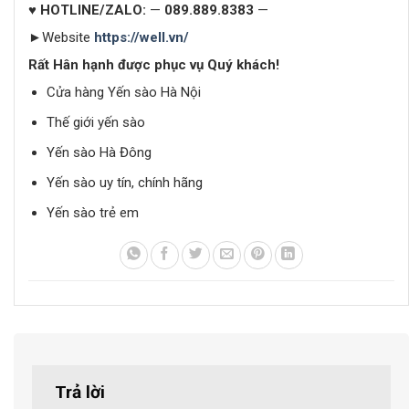
♥ HOTLINE/ZALO:
—
089.889.8383
—
►Website
https://well.vn/
Rất Hân hạnh được phục vụ Quý khách!
Cửa hàng Yến sào Hà Nội
Thế giới yến sào
Yến sào Hà Đông
Yến sào uy tín, chính hãng
Yến sào trẻ em
Trả lời