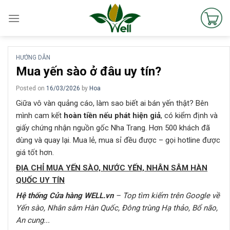
Skip
to
content
HƯỚNG DẪN
Mua yến sào ở đâu uy tín?
Posted on
16/03/2026
by
Hoa
Giữa vô vàn quảng cáo, làm sao biết ai bán yến thật? Bên
mình cam kết
hoàn tiền nếu phát hiện giả
, có kiểm định và
giấy chứng nhận nguồn gốc Nha Trang. Hơn 500 khách đã
dùng và quay lại. Mua lẻ, mua sỉ đều được – gọi hotline được
giá tốt hơn.
ĐỊA CHỈ MUA YẾN SÀO, NƯỚC YẾN, NHÂN SÂM HÀN
QUỐC UY TÍN
Hệ thống Cửa hàng
WELL.vn
–
Top
tìm kiếm trên Google về
Yến sào
, Nhân sâm Hàn Quốc, Đông trùng Hạ thảo, Bổ não,
An cung..
.