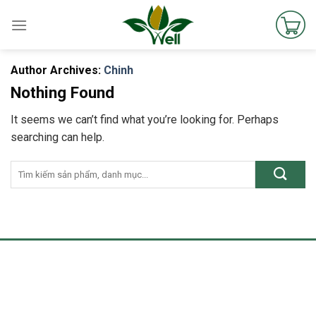
Skip
to
content
Author Archives:
Chinh
Nothing Found
It seems we can’t find what you’re looking for. Perhaps
searching can help.