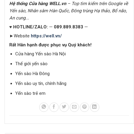
Hệ thống Cửa hàng
WELL.vn
–
Top
tìm kiếm trên Google về
Yến sào
, Nhân sâm Hàn Quốc, Đông trùng Hạ thảo, Bổ não,
An cung..
.
♥ HOTLINE/ZALO:
—
089.889.8383
—
►Website
https://well.vn/
Rất Hân hạnh được phục vụ Quý khách!
Cửa hàng Yến sào Hà Nội
Thế giới yến sào
Yến sào Hà Đông
Yến sào uy tín, chính hãng
Yến sào trẻ em