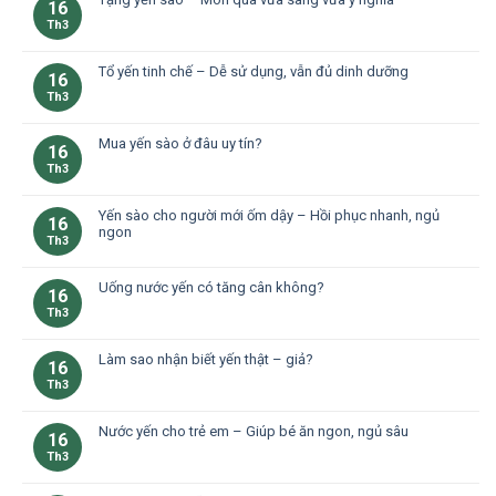
16
Th3
Tổ yến tinh chế – Dễ sử dụng, vẫn đủ dinh dưỡng
16
Th3
Mua yến sào ở đâu uy tín?
16
Th3
Yến sào cho người mới ốm dậy – Hồi phục nhanh, ngủ
16
ngon
Th3
Uống nước yến có tăng cân không?
16
Th3
Làm sao nhận biết yến thật – giả?
16
Th3
Nước yến cho trẻ em – Giúp bé ăn ngon, ngủ sâu
16
Th3