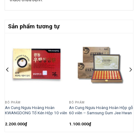
Sản phẩm tương tự
BỔ PHẨM
BỔ PHẨM
An Cung Ngưu Hoàng Hoàn
An Cung Ngưu Hoàng Hoàn Hộp gỗ
x
KWANGDONG Tổ Kén Hộp 10 viên
60 viên – Samsung Gum Jee Hwan
2.200.000
₫
1.100.000
₫