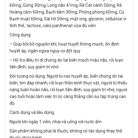
60mg, Gừng 30mg, Long não 41mg, Rễ Cát cánh 50mg, Rễ
Hoàng cầm 60mg, Bạch liễm 30mg, Phòng phong 60mg, Củ
Bạch truật 60mg, Sài hồ 50mg, mật ong, glycerin, cellulose vi
tinh thể, lactose, calci panthenat vừa đủ viên.
Công dụng:
– Giúp bồi bổ nguyên khí, hoạt huyết thông mạch, ổn định
huyết áp, ngăn ngừa nguy cơ đột quỵ
– Hỗ trợ điều trị di chứng do tai biến mạch máu não, rối loạn
tiền đình, suy giảm trí nhớ
Đối tượng sử dụng: Người bị cao huyết áp, biến chứng do tai
biến, tim đập nhanh, rối loạn thần kinh thực vật, người bị thiểu
năng tuần hoàn não, rối loạn tiền đình, suy giảm trí nhớ, người
cao tuổi hoặc làm việc trí óc căng thẳng cần sự tập trung cao
độ.
Cách dùng và liều dùng:
Người lớn ngày 1 viên, nhai và uống với nước ấm
Sản phẩm không phải là thuốc, không có tác dụng thay thế
thuốc chữa bệnh.