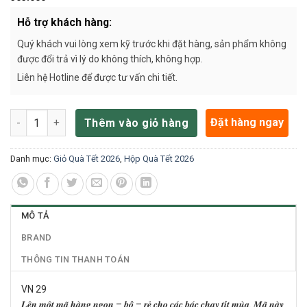
Hỗ trợ khách hàng:
Quý khách vui lòng xem kỹ trước khi đặt hàng, sản phẩm không
được đổi trả vì lý do không thích, không hợp.
Liên hệ Hotline để được tư vấn chi tiết.
VN29 số lượng
Đặt hàng ngay
Thêm vào giỏ hàng
Danh mục:
Giỏ Quà Tết 2026
,
Hộp Quà Tết 2026
MÔ TẢ
BRAND
THÔNG TIN THANH TOÁN
VN 29
𝑳𝒆̂𝒏 𝒎𝒐̣̂𝒕 𝒎𝒂̃ 𝒉𝒂̀𝒏𝒈 𝒏𝒈𝒐𝒏 – 𝒃𝒐̂̉ – 𝒓𝒆̉ 𝒄𝒉𝒐 𝒄𝒂́𝒄 𝒃𝒂́𝒄 𝒄𝒉𝒂̣𝒚 𝒕𝒊́𝒕 𝒎𝒖̀𝒂. 𝑴𝒂̃ 𝒏𝒂̀𝒚