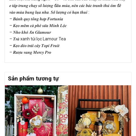
𝒆 𝒕𝒂̣̂𝒑 𝒕𝒓𝒖𝒏𝒈 𝒄𝒉𝒂̣𝒚 𝒔𝒐̂́ 𝒍𝒖̛𝒐̛̣𝒏𝒈 đ𝒂̂̀𝒖 𝒎𝒖̀𝒂, 𝒏𝒆̂𝒏 𝒄𝒂́𝒄 𝒃𝒂́𝒄 𝒕𝒓𝒂𝒏𝒉 𝒕𝒉𝒖̉ 𝒐̂𝒎 đ𝒆̂̉
𝒗𝒂̀𝒐 𝒎𝒖̀𝒂 𝒃𝒖𝒏𝒈 𝒍𝒖̣𝒂 𝒏𝒉𝒂. 𝑺𝒐̂́ 𝒍𝒖̛𝒐̛̣𝒏𝒈 𝒄𝒐́ 𝒉𝒂̣𝒏 𝒕𝒉𝒖𝒊 :
– 𝑩𝒂́𝒏𝒉 𝒒𝒖𝒚 𝒕𝒐̂̉𝒏𝒈 𝒉𝒐̛̣𝒑 𝑭𝒐𝒓𝒕𝒖𝒏𝒊𝒂
– 𝑲𝒆̣𝒐 𝒎𝒆̂̀𝒎 𝒄𝒂̀ 𝒑𝒉𝒆̂ 𝒔𝒖̛̃𝒂 𝑴𝒊𝒏𝒉 𝑳𝒐̣̂𝒄
– 𝑵𝒉𝒐 𝒌𝒉𝒐̂ 𝑨̂́𝒏 𝑮𝒍𝒂𝒎𝒐𝒖𝒓
– 𝑻𝒓𝒂̀ xanh túi lọc Lamour Tea
– 𝑲𝒆̣𝒐 𝒅𝒆̉𝒐 𝒕𝒓𝒂́𝒊 𝒄𝒂̂𝒚 𝑻𝒐𝒑𝒊 𝑭𝒓𝒖𝒊𝒕
– 𝑹𝒖̛𝒐̛̣𝒖 𝒗𝒂𝒏𝒈 𝑴𝒆𝒓𝒄𝒚 𝑷𝒓𝒐
Sản phẩm tương tự