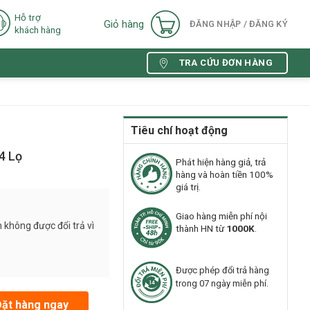
Hỗ trợ
Giỏ hàng
ĐĂNG NHẬP / ĐĂNG KÝ
khách hàng
TRA CỨU ĐƠN HÀNG
Tiêu chí hoạt động
4 Lọ
Phát hiện hàng giả, trả
hàng và hoàn tiền 100%
giá trị.
Giao hàng miễn phí nội
 không được đổi trả vì
thành HN từ
1000K
.
Được phép đổi trả hàng
trong 07 ngày miễn phí.
lượng
Đặt hàng ngay