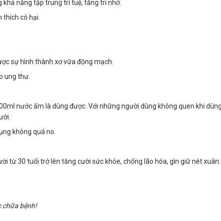
khả năng tập trung trí tuệ, tăng trí nhớ.
 thích có hại.
được sự hình thành xơ vữa động mạch.
o ung thư.
ml nước ấm là dùng được. Với những người dùng không quen khi dùng c
ười.
bụng không quá no.
i từ 30 tuổi trở lên tăng cười sức khỏe, chống lão hóa, gìn giữ nét xuân.
c chữa bệnh!