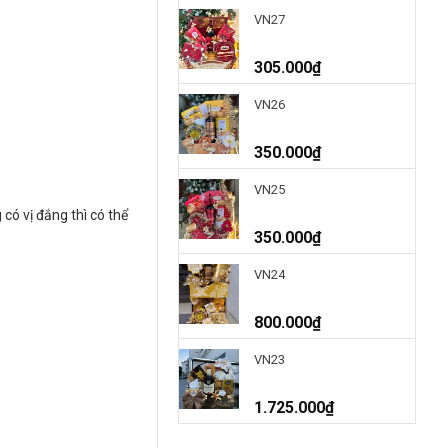
VN27
305.000
₫
VN26
350.000
₫
VN25
ó vị đắng thì có thể
350.000
₫
VN24
800.000
₫
VN23
1.725.000
₫