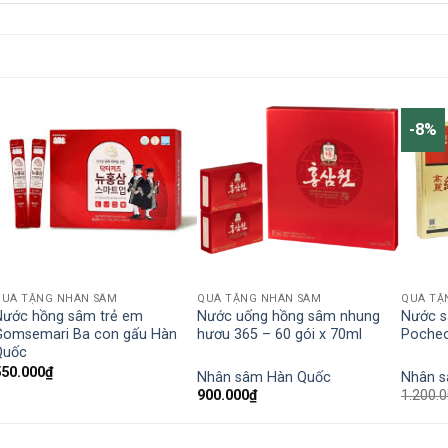
-8%
QUÀ TẶNG NHÂN SÂM
QUÀ TẶNG NHÂN SÂM
QUÀ TẶ
Nước hồng sâm trẻ em
Nước uống hồng sâm nhung
Nước s
Gomsemari Ba con gấu Hàn
hươu 365 – 60 gói x 70ml
Pocheo
Quốc
550.000
₫
Nhân sâm Hàn Quốc
Nhân 
900.000
₫
1.200.