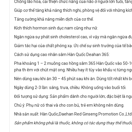
Chống lão hóa, cải thiện chức năng của não ở người lớn tuổi, tăng 
Giúp cơ thể tăng khả năng thích nghi, phòng vệ đối với những kích
Tăng cường khả năng miễn dịch của cơ thể.
Kích thích hormon sinh dục nam cũng như nữ.
Ngăn ngừa sự phát sinh cholesterol cao, vì vậy mà ngăn ngừa 
Giảm tác hại của chất phóng xạ. Ức chế sự sinh trưởng của tế bà
Cách sử dụng cao nhân sâm Hàn Quốc Deahan 365:
Pha khoảng 1 – 2 muỗng cao hồng sâm 365 Hàn Quốc vào 50-100
pha th êm với chút mật ong. Nhiều hay ít tùy vào khẩu vị từng ng
Nên dùng sau khi ăn 30 – 45 phút sau khi ăn. Dùng tốt nhất khi 
Ngày dùng 2-3 lần: sáng, trưa, chiều. Không uống vào buổi tối.
Đối tượng sử dụng: Sản phẩm dành cho người lớn; đặc biệt là ngườ
Chú ý: Phụ nữ có thai và cho con bú, trẻ em không nên dùng.
Nhà sản xuất: Hàn Quốc,Daehan Red Ginseng Promotion Co.,Ltd
Sản phẩm không phải là thuốc, không có tác dụng thay thế thuố