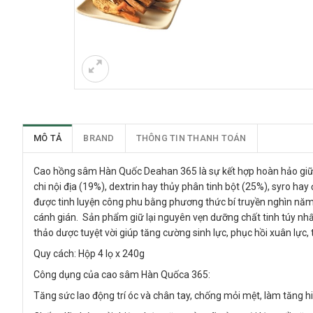
MÔ TẢ
BRAND
THÔNG TIN THANH TOÁN
Cao hồng sâm Hàn Quốc Deahan 365 là sự kết hợp hoàn hảo giữa
chi nội địa (19%), dextrin hay thủy phân tinh bột (25%), syro
được tinh luyện công phu bằng phương thức bí truyền nghìn năm
cánh gián. Sản phẩm giữ lại nguyên vẹn dưỡng chất tinh túy n
thảo dược tuyệt vời giúp tăng cường sinh lực, phục hồi xuân lực, t
Quy cách: Hộp 4 lọ x 240g
Công dụng của cao sâm Hàn Quốca 365:
Tăng sức lao động trí óc và chân tay, chống mỏi mệt, làm tăng hi