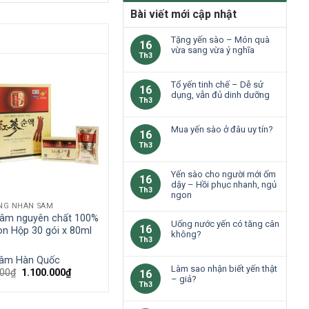
Bài viết mới cập nhật
Tặng yến sào – Món quà
16
vừa sang vừa ý nghĩa
Th3
Tổ yến tinh chế – Dễ sử
16
dụng, vẫn đủ dinh dưỡng
Th3
Mua yến sào ở đâu uy tín?
16
Th3
Yến sào cho người mới ốm
16
dậy – Hồi phục nhanh, ngủ
Th3
ngon
NG NHÂN SÂM
âm nguyên chất 100%
Uống nước yến có tăng cân
16
n Hộp 30 gói x 80ml
không?
Th3
sâm Hàn Quốc
Làm sao nhận biết yến thật
000
₫
1.100.000
₫
16
– giả?
Th3