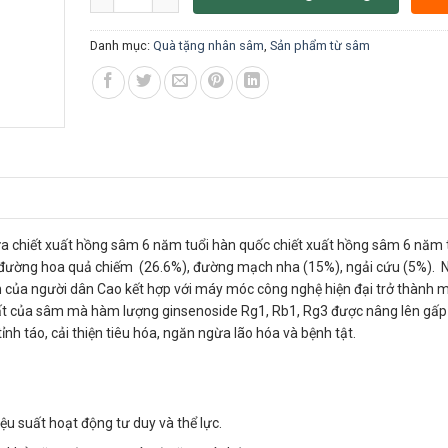
Danh mục:
Quà tặng nhân sâm
,
Sản phẩm từ sâm
 chiết xuất hồng sâm 6 năm tuổi hàn quốc chiết xuất hồng sâm 6 năm t
 hay đường hoa quả chiếm (26.6%), đường mạch nha (15%), ngải cứu (5%).
 của người dân Cao kết hợp với máy móc công nghệ hiện đại trở thành m
hất của sâm mà hàm lượng ginsenoside Rg1, Rb1, Rg3 được nâng lên gấp
ỉnh táo, cải thiện tiêu hóa, ngăn ngừa lão hóa và bệnh tật.
ệu suất hoạt động tư duy và thể lực.