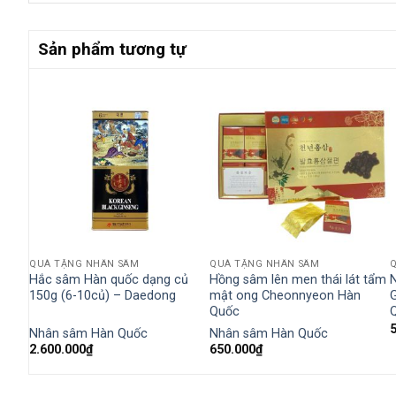
Sản phẩm tương tự
QUÀ TẶNG NHÂN SÂM
QUÀ TẶNG NHÂN SÂM
Hàn
Hắc sâm Hàn quốc dạng củ
Hồng sâm lên men thái lát tẩm
150g (6-10củ) – Daedong
mật ong Cheonnyeon Hàn
Quốc
Nhân sâm Hàn Quốc
Nhân sâm Hàn Quốc
2.600.000
₫
650.000
₫