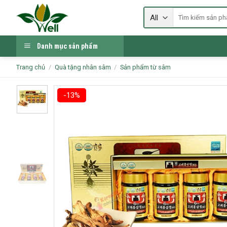
Skip
Tìm
to
kiếm:
content
Danh mục sản phẩm
Trang chủ
/
Quà tặng nhân sâm
/
Sản phẩm từ sâm
-13%