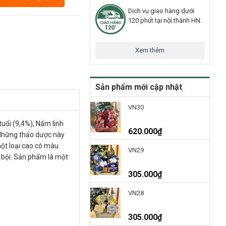
Dịch vụ giao hàng dưới
120 phút tại nội thành HN.
Xem thêm
Sản phẩm mới cập nhật
VN30
uổi (9,4%), Nấm linh
620.000
₫
 Những thảo dược này
ột loại cao có màu
VN29
 bội. Sản phẩm là một
305.000
₫
VN28
305.000
₫