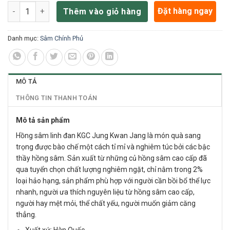
Hồng sâm linh đan Hwangjindan KGC Jung Kwan Jang – 30 viên
Đặt hàng ngay
Thêm vào giỏ hàng
Danh mục:
Sâm Chính Phủ
MÔ TẢ
THÔNG TIN THANH TOÁN
Mô tả sản phẩm
Hồng sâm linh đan KGC Jung Kwan Jang là món quà sang
trọng được bào chế một cách tỉ mỉ và nghiêm túc bởi các bậc
thầy hồng sâm. Sản xuất từ những củ hồng sâm cao cấp đã
qua tuyển chọn chất lượng nghiêm ngặt, chỉ nằm trong 2%
loại hảo hạng, sản phẩm phù hợp với người cần bồi bổ thể lực
nhanh, người ưa thích nguyên liệu từ hồng sâm cao cấp,
người hay mệt mỏi, thể chất yếu, người muốn giảm căng
thẳng.
Xuất xứ: Hàn Quốc