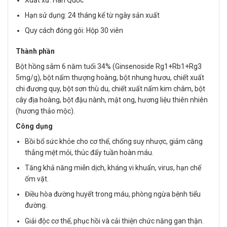
Hạn sử dụng: 24 tháng kể từ ngày sản xuất
Quy cách đóng gói: Hộp 30 viên
Thành phần
Bột hồng sâm 6 năm tuổi 34% (Ginsenoside Rg1+Rb1+Rg3
5mg/g), bột nấm thượng hoàng, bột nhung hươu, chiết xuất
chi đương quy, bột sơn thù du, chiết xuất nấm kim châm, bột
cây địa hoàng, bột đậu nành, mật ong, hương liệu thiên nhiên
(hương thảo mộc).
Công dụng
Bồi bổ sức khỏe cho cơ thể, chống suy nhược, giảm căng
thẳng mệt mỏi, thúc đẩy tuần hoàn máu.
Tăng khả năng miễn dịch, kháng vi khuẩn, virus, hạn chế
ốm vặt.
Điều hòa đường huyết trong máu, phòng ngừa bệnh tiểu
đường.
Giải độc cơ thể, phục hồi và cải thiện chức năng gan thận.