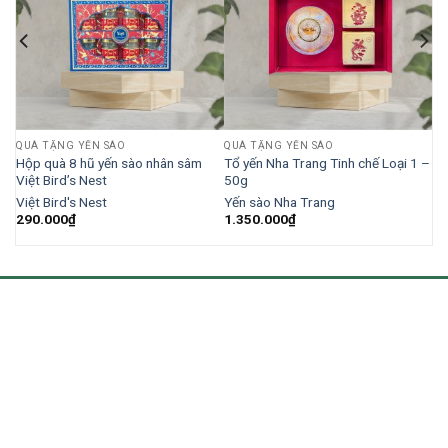
QUÀ TẶNG YẾN SÀO
QUÀ TẶNG YẾN SÀO
Hộp quà 8 hũ yến sào nhân sâm
Tổ yến Nha Trang Tinh chế Loại 1 –
Việt Bird’s Nest
50g
Việt Bird's Nest
Yến sào Nha Trang
290.000
₫
1.350.000
₫