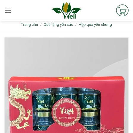
Skip
to
content
Trang chủ
/
Quà tặng yến sào
/
Hộp quà yến chưng