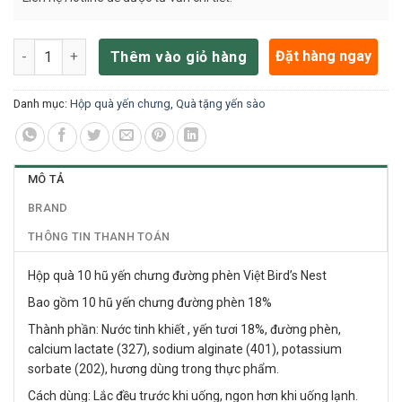
Hộp quà 10 hũ yến chưng đường phèn Việt Bird's Nest số lượng
Đặt hàng ngay
Thêm vào giỏ hàng
Danh mục:
Hộp quà yến chưng
,
Quà tặng yến sào
MÔ TẢ
BRAND
THÔNG TIN THANH TOÁN
Hộp quà 10 hũ yến chưng đường phèn Việt Bird’s Nest
Bao gồm 10 hũ yến chưng đường phèn 18%
Thành phần: Nước tinh khiết , yến tươi 18%, đường phèn,
calcium lactate (327), sodium alginate (401), potassium
sorbate (202), hương dùng trong thực phẩm.
Cách dùng: Lắc đều trước khi uống, ngon hơn khi uống lạnh.