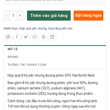
Hộp quà 8 hũ yến chưng đường phèn 50% Việt Bird's Nest số l
Đặt hàng ngay
Thêm vào giỏ hàng
Danh mục:
Hộp quà yến chưng
,
Quà tặng yến sào
MÔ TẢ
BRAND
THÔNG TIN THANH TOÁN
Hộp quà 8 hũ yến chưng đường phèn 50% Việt Bird’s Nest
Bao gồm 8 hũ yến chưng đường phèn: yến tươi 50%, đường
phèn, calcium lactate (327), sodium alginate (401),
potassium sorbate (202), hương dùng trong thực phẩm..
Cách dùng: Lắc đều trước khi uống, ngon hơn khi uống lạnh.
Tốt hơn khi sử dụng thường xuyên. Uống ngay sau khi mở