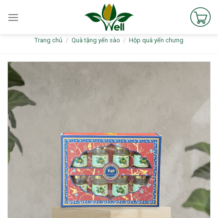
Skip
to
content
Trang chủ
/
Quà tặng yến sào
/
Hộp quà yến chưng