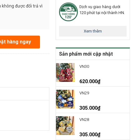
 không được đổi trả vì
Dịch vụ giao hàng dưới
120 phút tại nội thành HN.
Xem thêm
g
Đặt hàng ngay
Sản phẩm mới cập nhật
VN30
620.000
₫
VN29
305.000
₫
VN28
305.000
₫