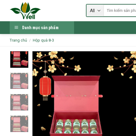
Skip
Tìm
to
kiếm:
content
Danh mục sản phẩm
Trang chủ
/
Hộp quà 8-3