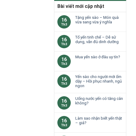
Bài viết mới cập nhật
Tặng yến sào – Món quà
16
vừa sang vừa ý nghĩa
Th3
Tổ yến tinh chế – Dễ sử
16
dụng, vẫn đủ dinh dưỡng
Th3
Mua yến sào ở đâu uy tín?
16
Th3
Yến sào cho người mới ốm
16
dậy – Hồi phục nhanh, ngủ
Th3
ngon
Uống nước yến có tăng cân
16
không?
Th3
Làm sao nhận biết yến thật
16
– giả?
Th3