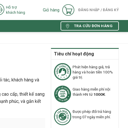
Hỗ trợ
Giỏ hàng
ĐĂNG NHẬP / ĐĂNG KÝ
khách hàng
TRA CỨU ĐƠN HÀNG
Tiêu chí hoạt động
Phát hiện hàng giả, trả
hàng và hoàn tiền 100%
giá trị.
ối tác, khách hàng và
Giao hàng miễn phí nội
 cao cấp, thiết kế sang
thành HN từ
1000K
.
 hạnh phúc, và gắn kết
Được phép đổi trả hàng
trong 07 ngày miễn phí.