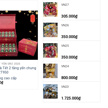
VN27
305.000
₫
VN26
350.000
₫
VN25
350.000
₫
 YẾN SÀO 2026
VN24
à Tết 2 tầng yến chưng
2T950
800.000
₫
ng cao cấp
0
₫
VN23
1.725.000
₫