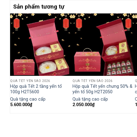
Sản phẩm tương tự
QUÀ TẾT YẾN SÀO 2026
QUÀ TẾT YẾN SÀO 2026
Q
nấm
Hộp quà Tết 2 tầng yến tổ
Hộp quà Tết yến chưng 50% &
H
100g H2T5600
yến tổ 50g H2T2050
Quà tặng cao cấp
Quà tặng cao cấp
5.600.000
₫
2.050.000
₫