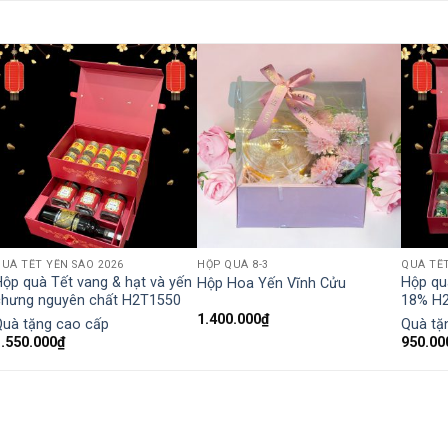
UÀ TẾT YẾN SÀO 2026
HỘP QUÀ 8-3
QUÀ TẾT
ộp quà Tết vang & hạt và yến
Hộp qu
Hộp Hoa Yến Vĩnh Cửu
chưng nguyên chất H2T1550
18% H
1.400.000
₫
Quà tặng cao cấp
Quà tặ
1.550.000
₫
950.00