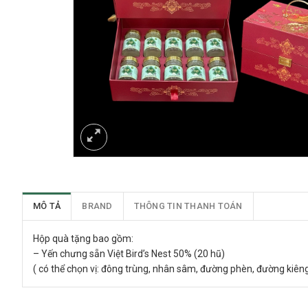
MÔ TẢ
BRAND
THÔNG TIN THANH TOÁN
Hộp quà tặng bao gồm:
– Yến chưng sẵn Việt Bird’s Nest 50% (20 hũ)
( có thể chọn vị: đông trùng, nhân sâm, đường phèn, đường kiên