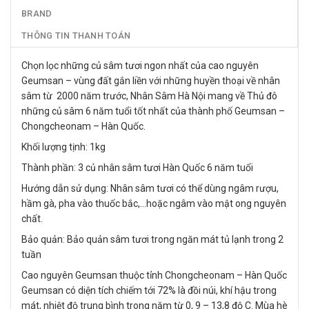
BRAND
THÔNG TIN THANH TOÁN
Chọn lọc những củ sâm tươi ngon nhất của cao nguyên
Geumsan – vùng đất gắn liền với những huyền thoại về nhân
sâm từ 2000 năm trước, Nhân Sâm Hà Nội mang về Thủ đô
những củ sâm 6 năm tuổi tốt nhất của thành phố Geumsan –
Chongcheonam – Hàn Quốc.
Khối lượng tịnh: 1kg
Thành phần: 3 củ nhân sâm tươi Hàn Quốc 6 năm tuổi
Hướng dẫn sử dụng: Nhân sâm tươi có thể dùng ngâm rượu,
hầm gà, pha vào thuốc bắc,…hoặc ngâm vào mật ong nguyên
chất.
Bảo quản: Bảo quản sâm tươi trong ngăn mát tủ lạnh trong 2
tuần
Cao nguyên Geumsan thuộc tỉnh Chongcheonam – Hàn Quốc
Geumsan có diện tích chiếm tới 72% là đồi núi, khí hậu trong
mát, nhiệt độ trung bình trong năm từ 0, 9 – 13,8 độ C. Mùa hè