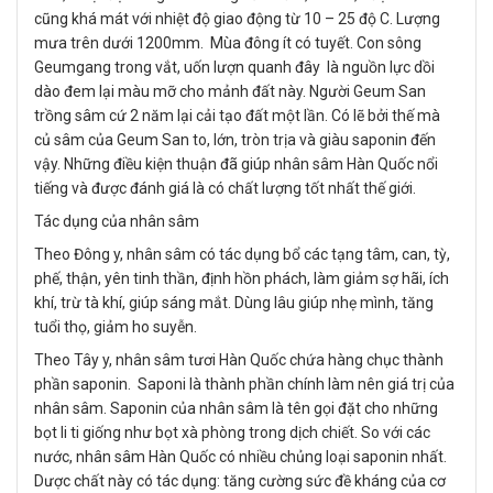
cũng khá mát với nhiệt độ giao động từ 10 – 25 độ C. Lượng
mưa trên dưới 1200mm. Mùa đông ít có tuyết. Con sông
Geumgang trong vắt, uốn lượn quanh đây là nguồn lực dồi
dào đem lại màu mỡ cho mảnh đất này. Người Geum San
trồng sâm cứ 2 năm lại cải tạo đất một lần. Có lẽ bởi thế mà
củ sâm của Geum San to, lớn, tròn trịa và giàu saponin đến
vậy. Những điều kiện thuận đã giúp nhân sâm Hàn Quốc nổi
tiếng và được đánh giá là có chất lượng tốt nhất thế giới.
Tác dụng của nhân sâm
Theo Đông y, nhân sâm có tác dụng bổ các tạng tâm, can, tỳ,
phế, thận, yên tinh thần, định hồn phách, làm giảm sợ hãi, ích
khí, trừ tà khí, giúp sáng mắt. Dùng lâu giúp nhẹ mình, tăng
tuổi thọ, giảm ho suyễn.
Theo Tây y, nhân sâm tươi Hàn Quốc chứa hàng chục thành
phần saponin. Saponi là thành phần chính làm nên giá trị của
nhân sâm. Saponin của nhân sâm là tên gọi đặt cho những
bọt li ti giống như bọt xà phòng trong dịch chiết. So với các
nước, nhân sâm Hàn Quốc có nhiều chủng loại saponin nhất.
Dược chất này có tác dụng: tăng cường sức đề kháng của cơ